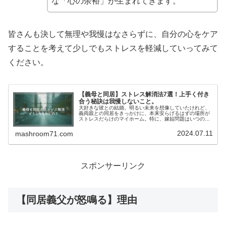
な「心の余裕」が生まれてきます。
皆さんも決して無理や我慢はなさらずに、自分の心をケア
することを考えて少しでもストレスを軽減していってみて
ください。
【義母と同居】ストレス解消法7選！上手く付き
合う秘訣は我慢しないこと。
大好きな彼との結婚。明るい未来を想像していたけれど、
義両親との同居をきっかけに、本来安らげるはずの場所が
ストレスだらけのマイホーム。特に、嫁姑問題はいつの時
代も聞く話。女同士だからわかりあえるのか…いえ、毎日
過ごすとなると一筋縄ではいかない...
2024.07.11
mashroom71.com
スポンサーリンク
【同居義父が怒鳴る】理由