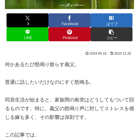
X
Facebook
はてブ
LINE
Pinterest
コピー
2024.09.16
2024.12.26
何かあるたび怒鳴り散らす義父。
普通に話したいだけなのにすぐ怒鳴る。
同居生活が始まると、家族間の衝突はどうしてもついて回
るものです。特に、義父の怒鳴り声に対してストレスを感
じる嫁も多く、その影響は深刻です。
この記事では、