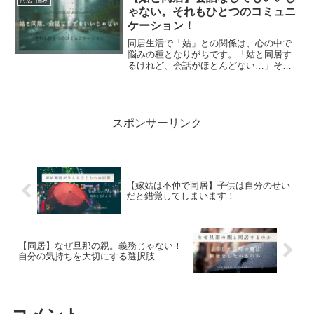
なると一筋縄ではいかない...
ゃない。それもひとつのコミュニ
ケーション！
同居生活で「姑」との関係は、心の中で
悩みの種となりがちです。「姑と同居す
るけれど、会話がほとんどない…」そん
な悩みを抱えている方は少なくないでし
ょう。「会話なし＝悪いこと」もしくは
「会話なし=変なこと」という思い込み
が、心をさらに重くしてい...
スポンサーリンク
【嫁姑は不仲で同居】子供は自分のせい
だと錯覚してしまいます！
【同居】なぜ旦那の親。義務じゃない！
自分の気持ちを大切にする選択肢