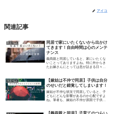
アイコ
関連記事
同居で家にいたくないから出かけ
同居+悩み
てきます！自由時間は心のメンテ
ナンス
義両親と同居していると、家にいたくな
いことってありますよね。特に外からき
たお嫁さんにとっては息が詰まる日々も
多いのではないでしょうか。そんな時
は、外に出かけましょう！心のケアは大
事なことです。この記事で紹介すること
【嫁姑は不仲で同居】子供は自分
同居+悩み
同居で家にいたくないときに...
のせいだと錯覚してしまいます！
嫁姑が不仲な状況で同居していると、子
どもにどんな影響があるのか心配ですよ
ね。筆者も、嫁姑の不仲が原因で子供が
反抗的な態度をとるようになってしま
い、後悔した経験があります。この記事
では、嫁姑が不仲で子供に与える影響嫁
【義両親と同居】子育てのつらい
義両親