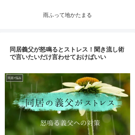
雨ふって地かたまる
同居義父が怒鳴るとストレス！聞き流し術
で言いたいだけ言わせておけばいい
同居+悩み