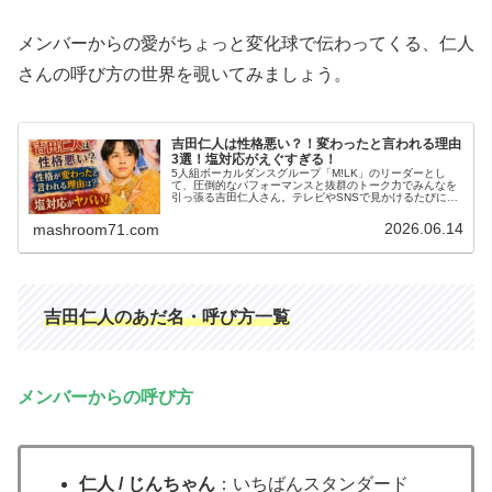
メンバーからの愛がちょっと変化球で伝わってくる、仁人
さんの呼び方の世界を覗いてみましょう。
吉田仁人は性格悪い？！変わったと言われる理由
3選！塩対応がえぐすぎる！
5人組ボーカルダンスグループ「M!LK」のリーダーとし
て、圧倒的なパフォーマンスと抜群のトーク力でみんなを
引っ張る吉田仁人さん。テレビやSNSで見かけるたびに、
その端正なルックスやキレのあるダンスに目を奪われてし
まいますよね。でも、ネットで…
2026.06.14
mashroom71.com
吉田仁人のあだ名・呼び方一覧
メンバーからの呼び方
仁人 / じんちゃん
：いちばんスタンダード