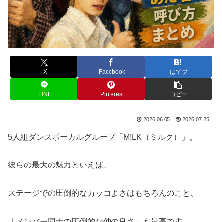
X
Facebook
はてブ
LINE
Pinterest
コピー
2026.06.05
2026.07.25
5人組ダンスボーカルグループ「M!LK（ミルク）」。
​彼らの最大の魅力といえば、
ステージでの圧倒的なカッコよさはもちろんのこと、
「メンバー同士の圧倒的な仲の良さ」も最高です。