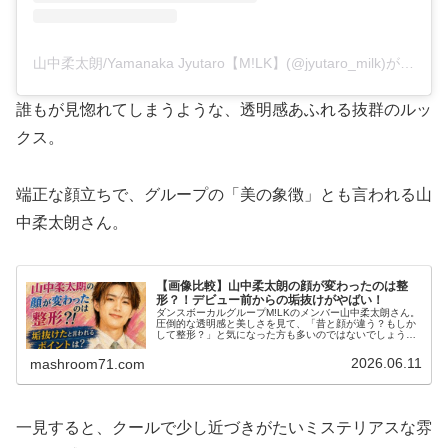
山中柔太朗/Yamanaka Jyutaro【M!LK】(@jyutaro_milk)がシェアした投稿
誰もが見惚れてしまうような、透明感あふれる抜群のルッ
クス。
端正な顔立ちで、グループの「美の象徴」とも言われる山
中柔太朗さん。
【画像比較】山中柔太朗の顔が変わったのは整
形？！デビュー前からの垢抜けがやばい！
ダンスボーカルグループM!LKのメンバー山中柔太朗さん。
圧倒的な透明感と美しさを見て、「昔と顔が違う？もしか
して整形？」と気になった方も多いのではないでしょう
か。この記事では、山中柔太朗の顔が変わった理由整形疑
惑について垢抜けした理由徹底し…
2026.06.11
mashroom71.com
一見すると、クールで少し近づきがたいミステリアスな雰