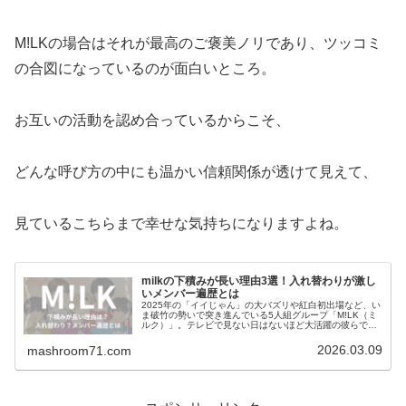
M!LKの場合はそれが最高のご褒美ノリであり、ツッコミ
の合図になっているのが面白いところ。
お互いの活動を認め合っているからこそ、
どんな呼び方の中にも温かい信頼関係が透けて見えて、
見ているこちらまで幸せな気持ちになりますよね。
milkの下積みが長い理由3選！入れ替わりが激し
いメンバー遍歴とは
2025年の「イイじゃん」の大バズリや紅白初出場など、い
ま破竹の勢いで突き進んでいる5人組グループ「M!LK（ミ
ルク）」。テレビで見ない日はないほど大活躍の彼らです
が、実は今のブレイクに至るまでには約10年という非常に
長い下積み時代があった…
2026.03.09
mashroom71.com