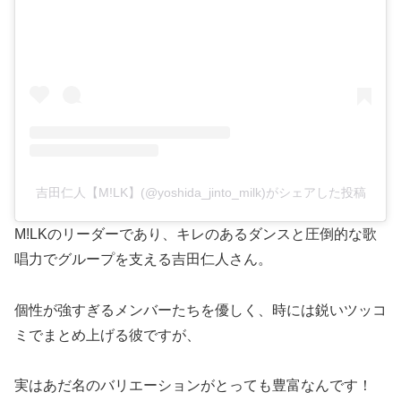
吉田仁人【M!LK】(@yoshida_jinto_milk)がシェアした投稿
M!LKのリーダーであり、キレのあるダンスと圧倒的な歌
唱力でグループを支える吉田仁人さん。
個性が強すぎるメンバーたちを優しく、時には鋭いツッコ
ミでまとめ上げる彼ですが、
実はあだ名のバリエーションがとっても豊富なんです！