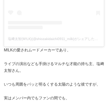
塩﨑太智(M!LK)(@shiozakidaichi0911_milk)がシェアした投稿
M!LKの愛されムードメーカーであり、
ライブの演出なども手掛けるマルチな才能の持ち主、塩﨑
太智さん。
いつも周囲をパッと明るくする太陽のような彼ですが、
実はメンバー内でもファンの間でも、