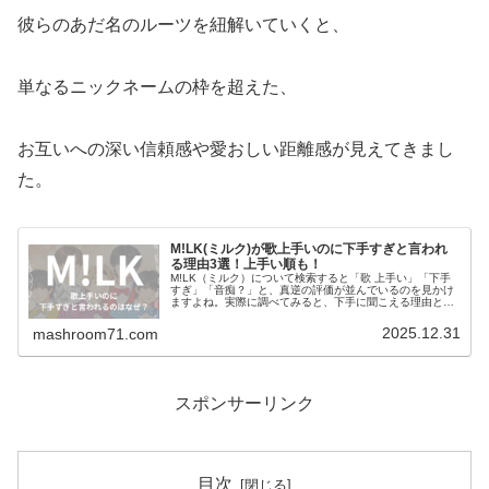
​彼らのあだ名のルーツを紐解いていくと、
単なるニックネームの枠を超えた、
お互いへの深い信頼感や愛おしい距離感が見えてきまし
た。
M!LK(ミルク)が歌上手いのに下手すぎと言われ
る理由3選！上手い順も！
M!LK（ミルク）について検索すると「歌 上手い」「下手
すぎ」「音痴？」と、真逆の評価が並んでいるのを見かけ
ますよね。実際に調べてみると、下手に聞こえる理由と実
際の歌唱力には大きなズレがあることがわかります。今回
はその理由を整理しつつ、M!…
2025.12.31
mashroom71.com
スポンサーリンク
目次