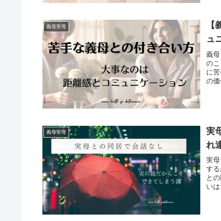
【
義母実母
ュ
義母
のこ
に苦
の価
実
義母実母
れ
実母
する
との
いは