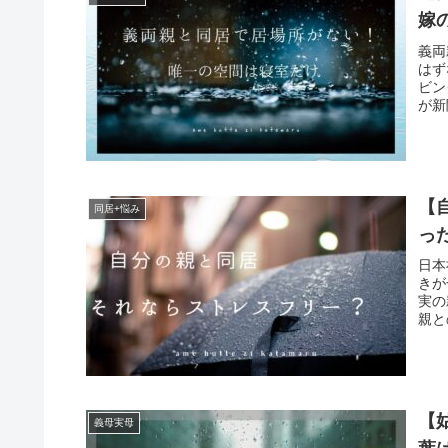
嫁
義両
はず
ビン
が新
【
同居+悩み
っ
日本
きが
実の
親と
【
義母実母