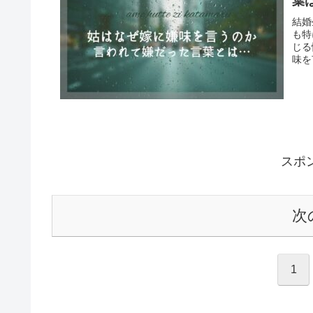
葉
結婚
も特
じる
味を
スポ
次
1