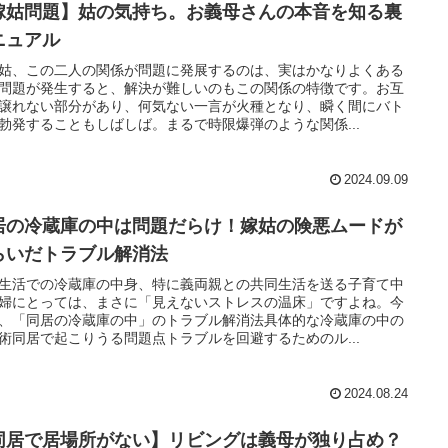
嫁姑問題】姑の気持ち。お義母さんの本音を知る裏
ニュアル
姑、この二人の関係が問題に発展するのは、実はかなりよくある
問題が発生すると、解決が難しいのもこの関係の特徴です。お互
譲れない部分があり、何気ない一言が火種となり、瞬く間にバト
勃発することもしばしば。まるで時限爆弾のような関係...
2024.09.09
居の冷蔵庫の中は問題だらけ！嫁姑の険悪ムードが
らいだトラブル解消法
生活での冷蔵庫の中身、特に義両親との共同生活を送る子育て中
婦にとっては、まさに「見えないストレスの温床」ですよね。今
、「同居の冷蔵庫の中」のトラブル解消法具体的な冷蔵庫の中の
術同居で起こりうる問題点トラブルを回避するためのル...
2024.08.24
同居で居場所がない】リビングは義母が独り占め？