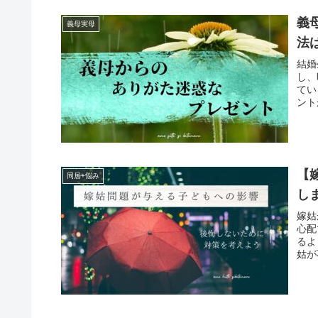
義
義母実母
法
結婚
し、
てい
ント
【
同居+悩み
し
嫁姑
心配
るよ
姑が