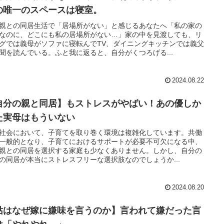
の唯一のスペースは寝室。
親との同居生活で「居場所がない」と感じるあなたへ「私の家の
なのに、どこにも私の居場所がない…」家の中を見渡しても、リ
グでは義母がソファに寝転んでTV、ダイニングキッチンでは義父
聞を読んでいる。ふと我に返ると、自分がくつろげる...
2024.08.22
自分の親と同居】もストレスがやばい！あの優しか
た実母はもういない
社会において、子育てを取り巻く環境は複雑化しています。共働
一般的となり、子育てにおけるサポートが必要不可欠になる中、
親との同居を選択する家庭も少なくありません。しかし、自分の
の同居が本当にストレスフリーな選択肢なのでしょうか...
2024.08.20
姑はなぜ嫁に嫌味を言うのか】言われて嫌だった言