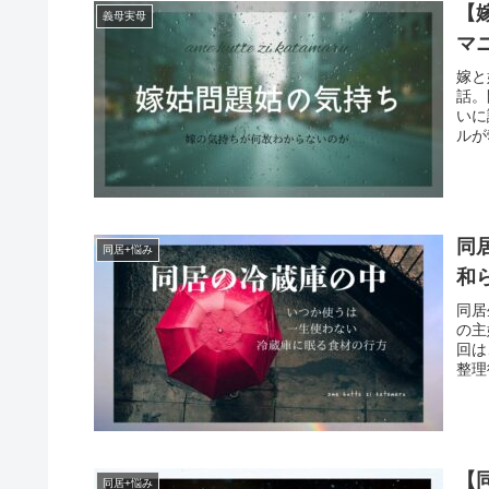
【
義母実母
マ
嫁と
話。
いに
ルが
同
同居+悩み
和
同居
の主
回は
整理
【
同居+悩み