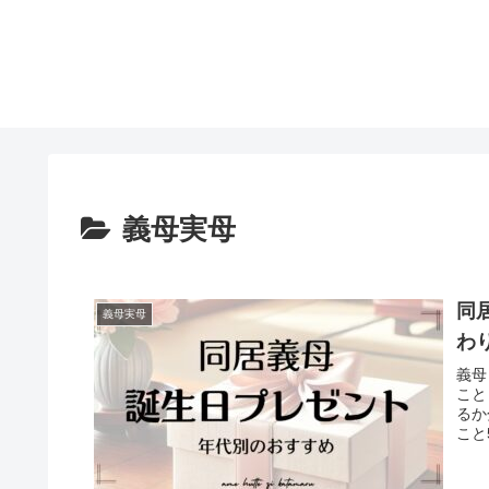
義母実母
同
義母実母
わ
義母
こと
るか
こと